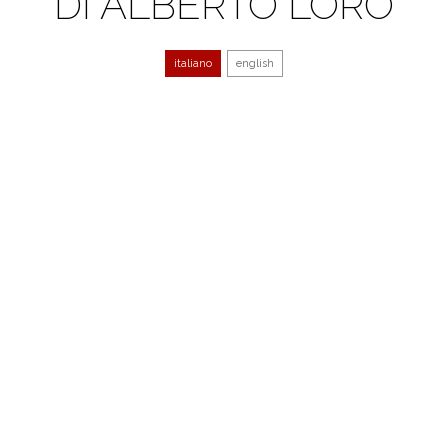
DI ALBERTO LORO
italiano
english